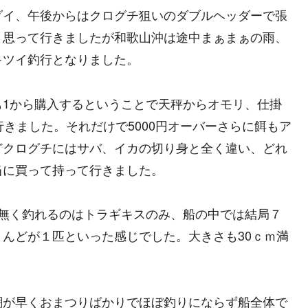
ダイ、午後からはクログチ狙いのダブルヘッダーで張
と思って行きましたが和歌山沖は途中まぁまぁの雨、
キツイ釣行となりました。
も1から購入するということで天秤からオモリ、仕掛
きました。それだけで5000円オーバーさらに餌もア
どクログチにはサバ、イカの切り身と全く違い、どれ
当に買って持って行きました。
ど無く釣れるのはトラギキスのみ、船の中では結局７
んどが１匹といった感じでした。大きさも30ｃｍ満
。
潮が早くおまつりばかりでほぼ釣りにならず船全体で