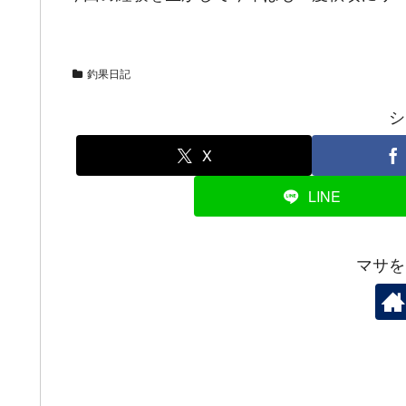
釣果日記
シ
X
LINE
マサを