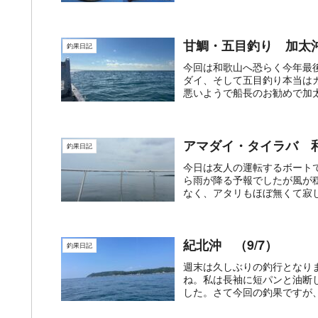
甘鯛・五目釣り 加太沖(1
釣果日記
今回は和歌山へ恐らく今年最
ダイ、そして五目釣り本当は
悪いようで船長のお勧めで加太
アマダイ・タイラバ 和歌
釣果日記
今日は友人の運転するボート
ら雨が降る予報でしたが風が
なく、アタリもほぼ無くて寂し
紀北沖 （9/7）
釣果日記
週末は久しぶりの釣行となり
ね。私は長袖に短パンと油断
した。さて今回の釣果ですが、