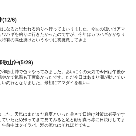
2/6)
後になると思われる釣りへ行ってまいりました。今回の狙いはアマ
カワハギを釣りに行きたかったのですが、今年はカワハギがかなり
特有の高仕掛けというやつに初挑戦してきま...
山沖(5/29)
で和歌山沖で色々やってみました。あいにくの天気で今日は午後か
穏やかで気温も丁度良かったです。ただ今日はあまり潮が動いてい
い釣行となりました。最初にアマダイを狙い...
ました。天気はまだまだ真夏といった暑さで日焼け対策は必要です
していたため帰ってきて見てみると足と顔が真っ赤に日焼けしてま
午前中はタイラバ。潮の流れはそれほどでも...