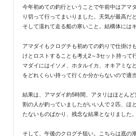
今年初めての釣行ということで午前中はアマ
り切って行ってまいりました。天気が最高だ
そして濡れて走る船の寒いこと。結構体には
アマダイもクログチも初めての釣りで仕掛け
けとロストすることも考え2～3セット持って行
マダイにはイソメ、ホタルイカ、オキアミな
をどれくらい持って行くか分からないので適
結果は、アマダイ約5時間、アタリはほとん
割の人が釣っていましたがいい人で２匹、ほと
たないものばかり、残念な結果となりました
そして、午後のクログチ狙い。こちらは底の