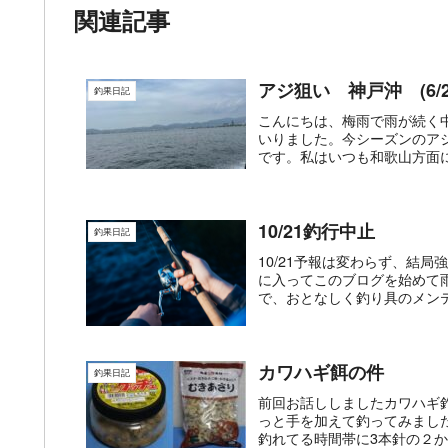
関連記事
アジ狙い 神戸沖 (6/2
釣果日記
こんにちは、梅雨で雨が続く
いりました。今シーズンのア
です。私はいつも和歌山方面に
10/21釣行中止
釣果日記
10/21予報は変わらず、結
に入ってこのブログを始めて
で、おとなしく釣り具のメンテ
カワハギ餌の件
釣果日記
前回お話ししましたカワハギ
っと手を加えて釣ってみまし
釣れてる時間帯に3本針の２か