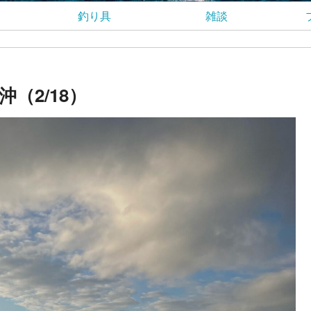
釣り具
雑談
（2/18）