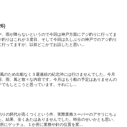
6)
中、雨が降らないというので今回は神戸方面にアジ釣りに行ってま
ジ釣りはこれが３度目、そして今回は久しぶりの神戸でのアジ釣り
行ってますが、以前どこかでお話したと思い...
局強風のため出船なく３週連続の紀北沖には行けませんでした。今月
雨、雨、風と散々な内容です。今月はもう船の予定はありませんの
でもしとこうと思っています。それにし...
釣りの餌代が高くつくという件、実際業務スーパーのアサリにちょ
た。結果、全くあたはありませんでした。時合のせいかとも思い、
所にゲッチュ、１か所に業務や針の位置を変...