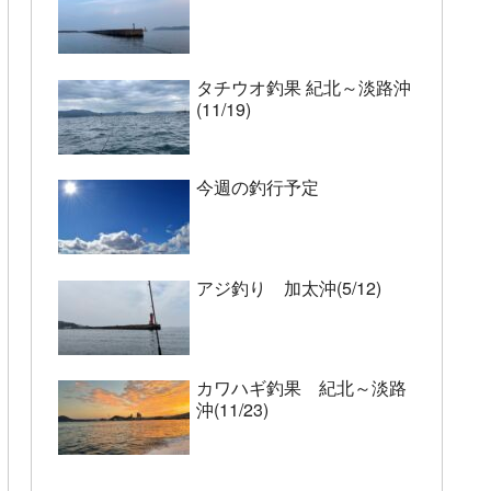
タチウオ釣果 紀北～淡路沖
(11/19)
今週の釣行予定
アジ釣り 加太沖(5/12)
カワハギ釣果 紀北～淡路
沖(11/23)