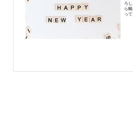
ろし
ら離
って