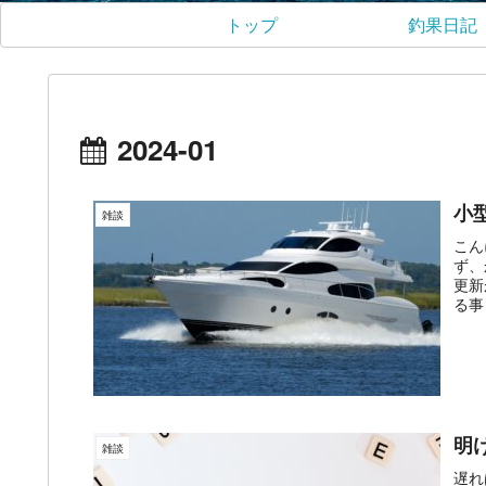
トップ
釣果日記
2024-01
小
雑談
こん
ず、
更新
る事
明
雑談
遅れ