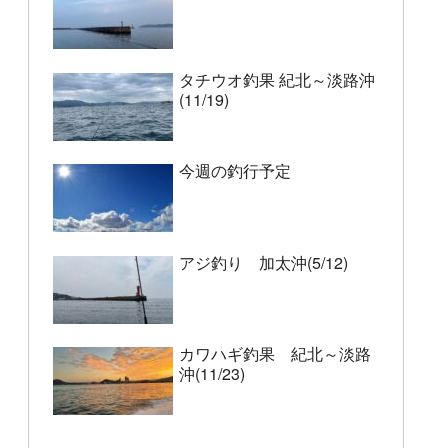
タチウオ釣果 紀北～淡路沖
(11/19)
今週の釣行予定
アジ釣り 加太沖(5/12)
カワハギ釣果 紀北～淡路
沖(11/23)