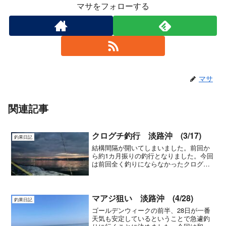
マサをフォローする
マサ
関連記事
クログチ釣行 淡路沖 (3/17)
釣果日記
結構間隔が開いてしまいました。前回か
ら約1カ月振りの釣行となりました。今回
は前回全く釣りにならなかったクログチ
釣りのリベンジに行ってまいりました。
先月に行った時には底の潮が早く、また
船も満船ということもあって一投するご
とにどこかでおまつりが...
マアジ狙い 淡路沖 (4/28)
釣果日記
ゴールデンウィークの前半、28日が一番
天気も安定しているということで急遽釣