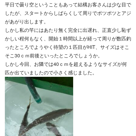
平日で曇り空ということもあって結構お客さんは少な目で
したが、スタートからしばらくして周りでポツポツとアジ
があがり出します。
しかし私の竿にはあたり無く完全に出遅れ、正直少し恥ず
かしい程何もなく、開始１時間以上が経って周りが数匹釣
ったところでようやく待望の１匹目がHIT、サイズはそこ
そこ30ｃｍ前後といったところでしょうか。
しかし今回、お隣では40ｃｍを超えるようなサイズが何
匹か出ていましたので小さく感じました。