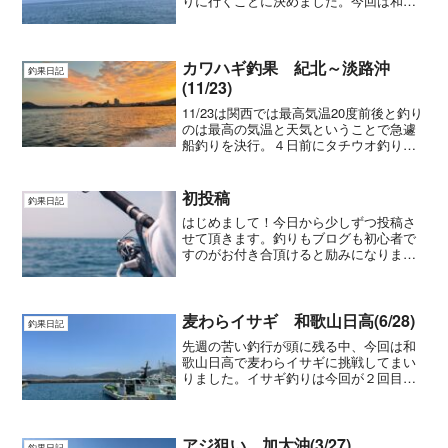
りに行くことに決めました。今回は和歌
山を出て淡路方面にアジを狙いです。最
近の釣果を色々見てみましたがどこもい
まいちですがどうしてもアジが釣りたく
なって数釣れないのは覚...
カワハギ釣果 紀北～淡路沖
釣果日記
(11/23)
11/23は関西では最高気温20度前後と釣り
のは最高の気温と天気ということで急遽
船釣りを決行。４日前にタチウオ釣りに
行ったばかりなので今回はカワハギ釣り
に行きたいと思い遊漁船を探しましたが
みんな今日の天気を逃すまいと考えるこ
初投稿
釣果日記
とは同じで前日だ...
はじめまして！今日から少しずつ投稿さ
せて頂きます。釣りもブログも初心者で
すのがお付き合頂けると励みになりま
す。どうぞよろしくお願いします。早
速、明日は和歌山から船釣りの予定で
す。しかし、天気は怪しく昼からは雨の
釣りになりそうです。事故なく安...
麦わらイサギ 和歌山日高(6/28)
釣果日記
先週の苦い釣行が頭に残る中、今回は和
歌山日高で麦わらイサギに挑戦してまい
りました。イサギ釣りは今回が２回目、
昨年の5月に大爆釣の期待もむなしく散々
な結果でしたが、今回は同じような結果
にならないように期待を込めて行ってま
いりました。天候も最高...
アジ狙い 加太沖(3/27)
釣果日記