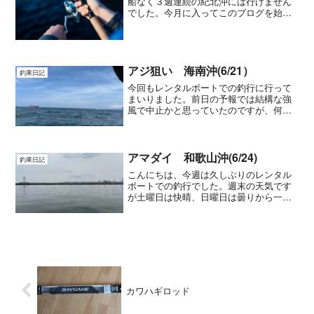
船なく３週連続の紀北沖には行けません
でした。今月に入ってこのブログを始め
て雨、雨、風と散々な内容です。今月は
もう船の予定はありませんので、おとな
しく釣り具のメンテでもしとこうと思っ
ています。それにし...
アジ狙い 海南沖(6/21）
釣果日記
今回もレンタルボートでの釣行に行って
まいりました。前日の予報では結構な強
風で中止かと思っていたのですが、何と
か決行することになりました。しかし、
当日不安は的中。沖に出ると結構な波で
予定していた加太のポイントにはとても
辿り着けそうも無く、途中...
アマダイ 和歌山沖(6/24)
釣果日記
こんにちは、今週は久しぶりのレンタル
ボートでの釣行でした。週末の天気です
が土曜日は快晴、日曜日は曇りから一時
雨さらに午後は風が強いとの予報でし
た。今回私は日曜日でしたので風が気に
なる中の出港となりました。安全第一で
すので今回は予定していた友...
カワハギロッド