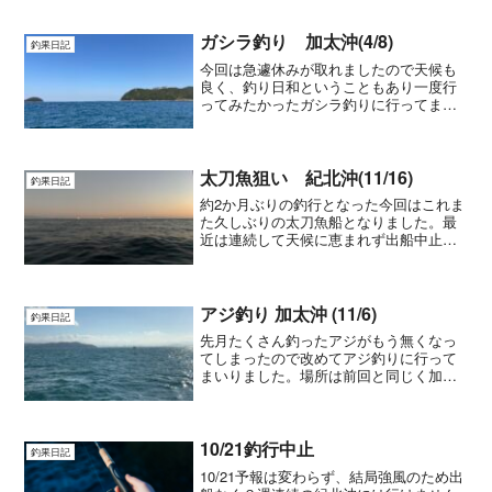
ガシラ釣り 加太沖(4/8)
釣果日記
今回は急遽休みが取れましたので天候も
良く、釣り日和ということもあり一度行
ってみたかったガシラ釣りに行ってまい
りました。釣り初心者にお勧めと言われ
るガシラ釣りですが私もまだまだ初心者
ですので張り切って行ってまいりまし
た。仕掛けは銅付き、竿はい...
太刀魚狙い 紀北沖(11/16)
釣果日記
約2か月ぶりの釣行となった今回はこれま
た久しぶりの太刀魚船となりました。最
近は連続して天候に恵まれず出船中止ば
かりで今回は抑えれない気持ちと早起き
のプレシャーで前日１時間しか寝れず睡
魔との戦いもありましたが楽しく行って
まいりました。早朝５時...
アジ釣り 加太沖 (11/6)
釣果日記
先月たくさん釣ったアジがもう無くなっ
てしまったので改めてアジ釣りに行って
まいりました。場所は前回と同じく加太
沖。秋が深まってきて朝の出港時は真っ
暗です。気温も朝は結構寒くなりしっか
り着込んで行かないと釣りどころではな
くなってくる季節になって...
10/21釣行中止
釣果日記
10/21予報は変わらず、結局強風のため出