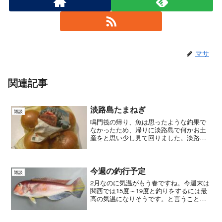
マサ
関連記事
淡路島たまねぎ
雑談
鳴門筏の帰り、魚は思ったような釣果で
なかったため、帰りに淡路島で何かお土
産をと思い少し見て回りました。淡路島
と言えばやはり玉ねぎが有名。玉ねぎに
関連した商品もたくさんありました。以
前、旅行で行った時に買って帰った玉ね
ぎが美味しかったことを思...
今週の釣行予定
雑談
2月なのに気温がもう春ですね。今週末は
関西では15度～19度と釣りをするには最
高の気温になりそうです。と言うことで
早速今週末は遊漁船を予約しました。今
回はアマダイ狙い、アマダイは初めてで