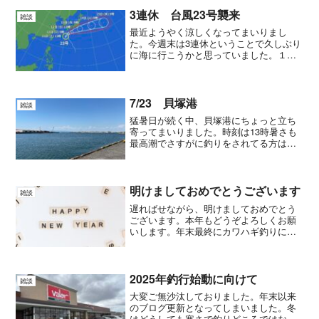
すが初心者でも大丈夫ってことでしたの
で行ってみたいと思...
3連休 台風23号襲来
雑談
最近ようやく涼しくなってまいりまし
た。今週末は3連休ということで久しぶり
に海に行こうかと思っていました。１ヵ
月前から船を予約していて今回は太刀魚
釣りに行く予定でしたが先日発生した台
風23号が明日12日に関西の南を通過する
ということで早々に出...
7/23 貝塚港
雑談
猛暑日が続く中、貝塚港にちょっと立ち
寄ってまいりました。時刻は13時暑さも
最高潮でさすがに釣りをされてる方はお
られません。私もこの暑さもあってなか
なか釣行とはいかず最近は釣り道具の整
理やメンテに精を出す状況です。あと１
カ月もしたら再び海へ繰...
明けましておめでとうございます
雑談
遅ればせながら、明けましておめでとう
ございます。本年もどうぞよろしくお願
いします。年末最終にカワハギ釣りに出
てから全く釣りから離れてしまっていま
した。年も変わって寒さが身に染みるよ
うになってきましたので中々海に出る気
にもなれず、退屈な日々を...
2025年釣行始動に向けて
雑談
大変ご無沙汰しておりました。年末以来
のブログ更新となってしまいました。冬
はどうしても寒さで釣りどころではなく